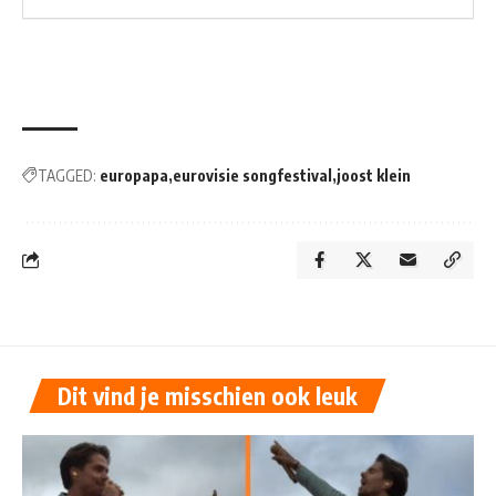
TAGGED:
europapa
eurovisie songfestival
joost klein
Dit vind je misschien ook leuk