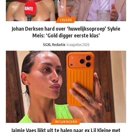
CELEBS
Johan Derksen hard over ‘huwelijksoproep’ Sylvie
Meis: ‘Gold digger eerste klas’
SGXL Redactie
4 augustus 2026
INFLUENCERS
Jaimie Vaes lijkt uit te halen naar ex Lil Kleine met