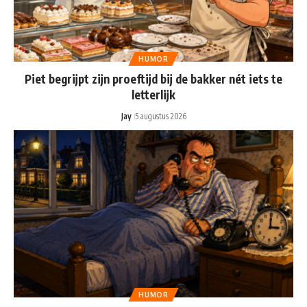
HUMOR
Piet begrijpt zijn proeftijd bij de bakker nét iets te
letterlijk
Jay
5 augustus 2026
HUMOR