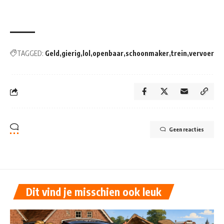
TAGGED:
Geld
gierig
lol
openbaar
schoonmaker
trein
vervoer
Geen reacties
Dit vind je misschien ook leuk