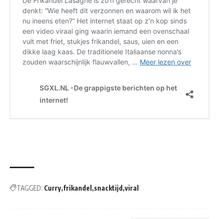
TAGGED:
Curry
frikandel
snacktijd
viral