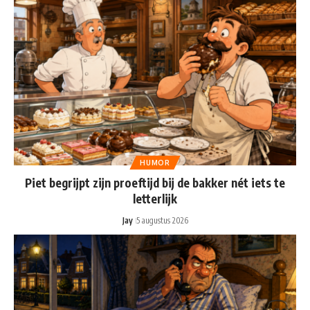
HUMOR
Piet begrijpt zijn proeftijd bij de bakker nét iets te
letterlijk
Jay
5 augustus 2026