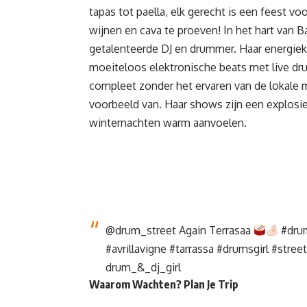
tapas tot paella, elk gerecht is een feest v
wijnen en cava te proeven! In het hart van 
getalenteerde DJ en drummer. Haar energieke
moeiteloos elektronische beats met live dr
compleet zonder het ervaren van de lokale m
voorbeeld van. Haar shows zijn een explosie
winternachten warm aanvoelen.
@drum_street
Again Terrasaa
#dru
#avrillavigne
#tarrassa
#drumsgirl
#stree
drum_&_dj_girl
Waarom Wachten? Plan Je Trip