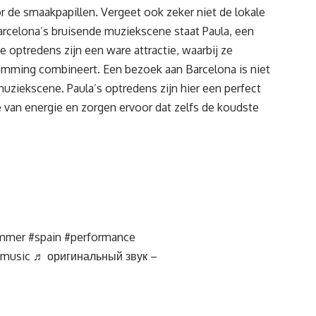
oor de smaakpapillen. Vergeet ook zeker niet de lokale
Barcelona’s bruisende muziekscene staat
Paula
, een
 optredens zijn een ware attractie, waarbij ze
umming combineert. Een bezoek aan Barcelona is niet
uziekscene. Paula’s optredens zijn hier een perfect
 van energie en zorgen ervoor dat zelfs de koudste
mmer
#spain
#performance
tmusic
♬ оригинальный звук –