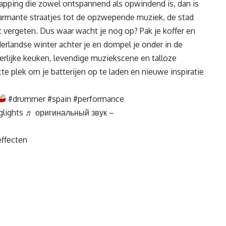
napping die zowel ontspannend als opwindend is, dan is
armante straatjes tot de opzwepende muziek, de stad
lt vergeten. Dus waar wacht je nog op? Pak je koffer en
erlandse winter achter je en dompel je onder in de
erlijke keuken, levendige muziekscene en talloze
e plek om je batterijen op te laden en nieuwe inspiratie
#drummer
#spain
#performance
glights
♬ оригинальный звук –
ffecten