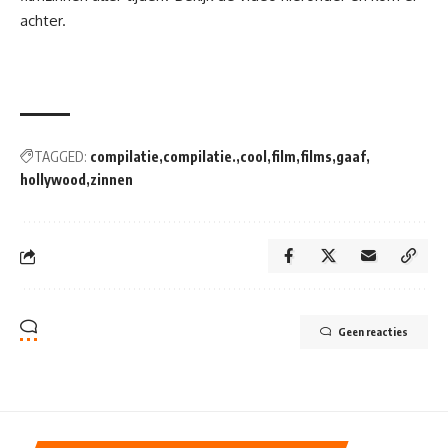
achter.
TAGGED:
compilatie
compilatie.
cool
film
films
gaaf
hollywood
zinnen
Geen reacties