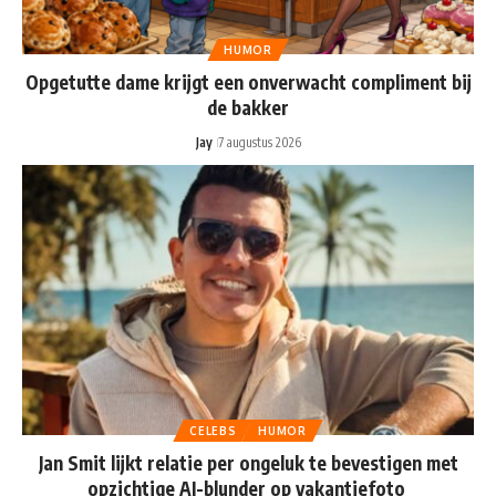
HUMOR
Opgetutte dame krijgt een onverwacht compliment bij
de bakker
Jay
7 augustus 2026
CELEBS
HUMOR
Jan Smit lijkt relatie per ongeluk te bevestigen met
opzichtige AI-blunder op vakantiefoto