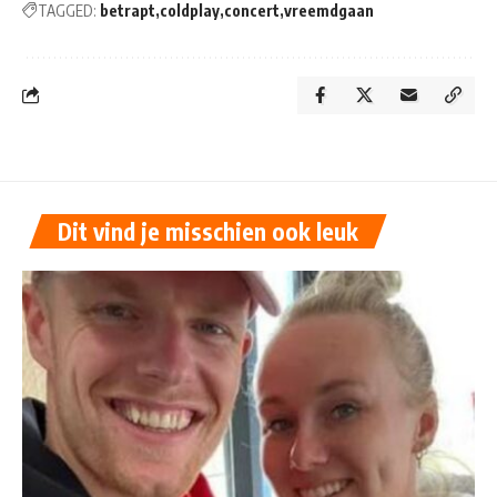
TAGGED:
betrapt
coldplay
concert
vreemdgaan
Dit vind je misschien ook leuk