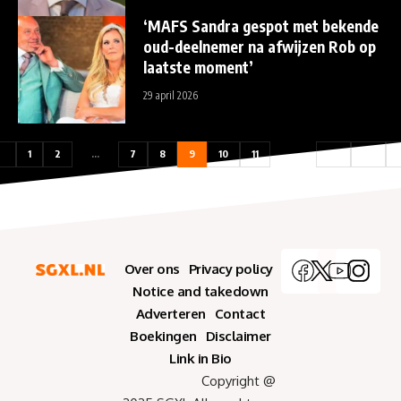
‘MAFS Sandra gespot met bekende
oud-deelnemer na afwijzen Rob op
laatste moment’
29 april 2026
1
2
…
7
8
9
10
11
…
37
38
Over ons
Privacy policy
Notice and takedown
Adverteren
Contact
Boekingen
Disclaimer
Link in Bio
Copyright @