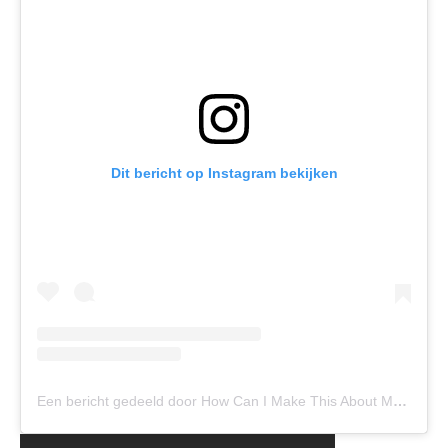
Dit bericht op Instagram bekijken
Een bericht gedeeld door How Can I Make This About Me? (@_howcanimakethisaboutme_)