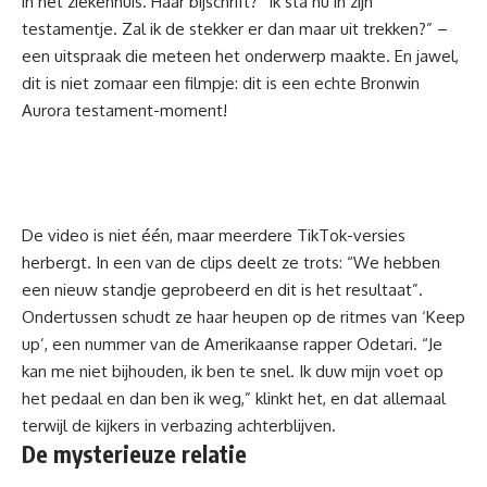
in het ziekenhuis. Haar bijschrift? “Ik sta nu in zijn
testamentje. Zal ik de stekker er dan maar uit trekken?” –
een uitspraak die meteen het onderwerp maakte. En jawel,
dit is niet zomaar een filmpje: dit is een echte Bronwin
Aurora testament-moment!
De video is niet één, maar meerdere TikTok-versies
herbergt. In een van de clips deelt ze trots: “We hebben
een nieuw standje geprobeerd en dit is het resultaat”.
Ondertussen schudt ze haar heupen op de ritmes van ‘Keep
up’, een nummer van de Amerikaanse rapper Odetari. “Je
kan me niet bijhouden, ik ben te snel. Ik duw mijn voet op
het pedaal en dan ben ik weg,” klinkt het, en dat allemaal
terwijl de kijkers in verbazing achterblijven.
De mysterieuze relatie