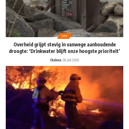
LIFE
Overheid grijpt stevig in vanwege aanhoudende
droogte: ‘Drinkwater blijft onze hoogste prioriteit’
thalena
30 juli 2026