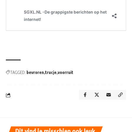
TAGGED:
bevroren
trucje
voorruit
Dit vind je misschien ook leuk