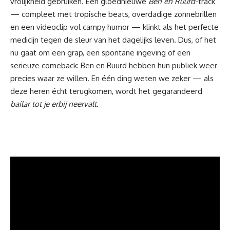
vrolijkheid gebruiken. Een gloednieuwe
Ben en Ruurd
-track
— compleet met tropische beats, overdadige zonnebrillen
en een videoclip vol campy
humor
— klinkt als het perfecte
medicijn tegen de sleur van het dagelijks leven. Dus, of het
nu gaat om een grap, een spontane ingeving of een
serieuze comeback: Ben en Ruurd hebben hun publiek weer
precies waar ze willen. En één ding weten we zeker — als
deze heren écht terugkomen, wordt het gegarandeerd
bailar tot je erbij neervalt
.