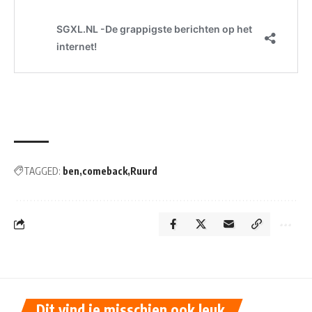
TAGGED:
ben
comeback
Ruurd
Dit vind je misschien ook leuk