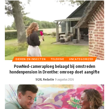
DIEREN EN INSECTEN
TELEVISIE
UNCATEGORIZED
PowNed-cameraploeg belaagd bij omstreden
hondenpension in Drenthe: omroep doet aangifte
SGXL Redactie
9 augustus 2026