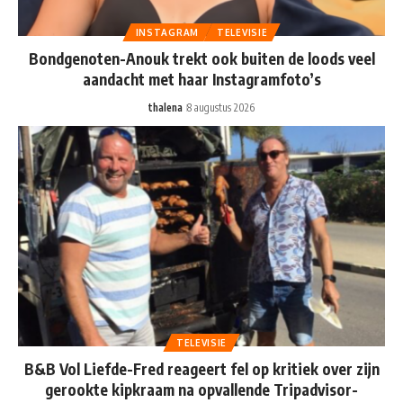
INSTAGRAM
TELEVISIE
Bondgenoten-Anouk trekt ook buiten de loods veel
aandacht met haar Instagramfoto’s
thalena
8 augustus 2026
TELEVISIE
B&B Vol Liefde-Fred reageert fel op kritiek over zijn
gerookte kipkraam na opvallende Tripadvisor-