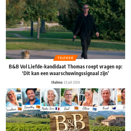
TELEVISIE
B&B Vol Liefde-kandidaat Thomas roept vragen op:
‘Dit kan een waarschuwingssignaal zijn’
thalena
23 juli 2026