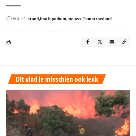
TAGGED:
brand
hoofdpodium
nieuws
Tomorrowland
Dit vind je misschien ook leuk