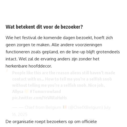
Wat betekent dit voor de bezoeker?
Wie het festival de komende dagen bezoekt, hoeft zich
geen zorgen te maken. Alle andere voorzieningen
functioneren zoals gepland, en de line-up blijft grotendeels
intact. Wel zal de ervaring anders zijn zonder het
herkenbare hoofddecor.
People like this are the reason aliens still haven’t made
contact with us… How to tell me you’re a selfish snob
without telling me you’re a selfish snob. Nice job,
Allysa
#Tomorrowland
pic.twitter.com/YeVARaHuHs
— — Chief from Belgium
(@ChiefXBelgium)
July
16, 2025
De organisatie roept bezoekers op om officiële