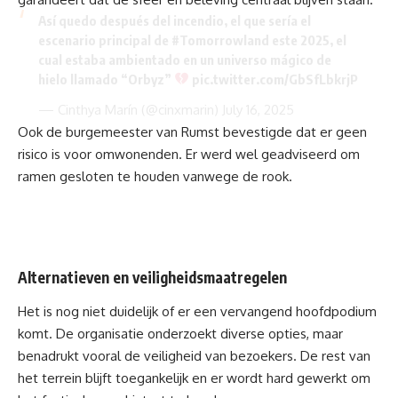
Así quedo después del incendio, el que sería el
escenario principal de
#Tomorrowland
este 2025, el
cual estaba ambientado en un universo mágico de
hielo llamado “Orbyz”
pic.twitter.com/GbSfLbkrjP
— Cinthya Marín (@cinxmarin)
July 16, 2025
Ook de burgemeester van Rumst bevestigde dat er geen
risico is voor omwonenden. Er werd wel geadviseerd om
ramen gesloten te houden vanwege de rook.
Alternatieven en veiligheidsmaatregelen
Het is nog niet duidelijk of er een vervangend hoofdpodium
komt. De organisatie onderzoekt diverse opties, maar
benadrukt vooral de veiligheid van bezoekers. De rest van
het terrein blijft toegankelijk en er wordt hard gewerkt om