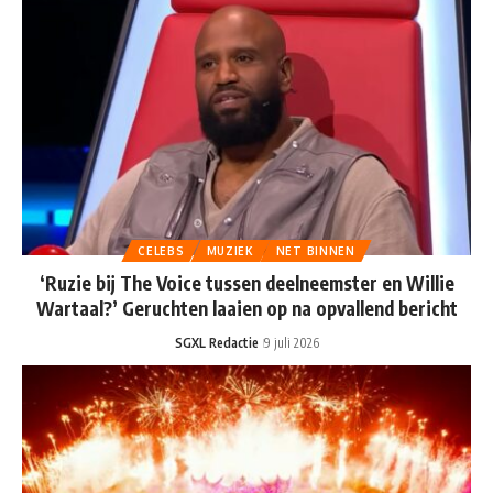
CELEBS
MUZIEK
NET BINNEN
‘Ruzie bij The Voice tussen deelneemster en Willie
Wartaal?’ Geruchten laaien op na opvallend bericht
SGXL Redactie
9 juli 2026