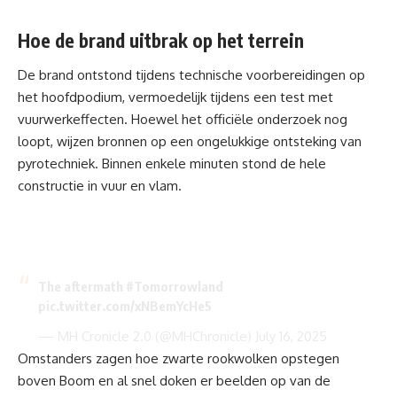
Hoe de brand uitbrak op het terrein
De brand ontstond tijdens technische voorbereidingen op
het hoofdpodium, vermoedelijk tijdens een test met
vuurwerkeffecten. Hoewel het officiële onderzoek nog
loopt, wijzen bronnen op een ongelukkige ontsteking van
pyrotechniek. Binnen enkele minuten stond de hele
constructie in vuur en vlam.
The aftermath
#Tomorrowland
pic.twitter.com/xNBemYcHe5
— MH Cronicle 2.0 (@MHChronicle)
July 16, 2025
Omstanders zagen hoe zwarte rookwolken opstegen
boven Boom en al snel doken er beelden op van de