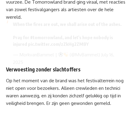
vuurzee. De Tomorrowland brand ging viraal, met reacties
van zowel festivalgangers als artiesten over de hele
wereld.
When the fires are out, we shall arise out of the ashes.
Pray for
#tomorrowland
, and let's hope nobody is
injured
pic.twitter.com/zZkHg2ZM8Y
— MorkvanBammel |
(@MvBammel)
July 16,
2025
Verwoesting zonder slachtoffers
Op het moment van de brand was het festivalterrein nog
niet open voor bezoekers. Alleen crewleden en technici
waren aanwezig, en zij konden zichzelf gelukkig op tijd in
veiligheid brengen. Er zijn geen gewonden gemeld.