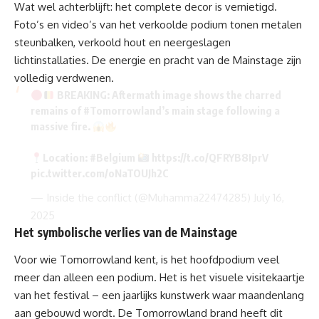
Wat wel achterblijft: het complete decor is vernietigd.
Foto’s en video’s van het verkoolde podium tonen metalen
steunbalken, verkoold hout en neergeslagen
lichtinstallaties. De energie en pracht van de Mainstage zijn
volledig verdwenen.
BREAKING: Aftermath image shows the charred
remains of
#Tomorrowland
’s main stage following a
massive fire.
Location:
#Belgium
https://t.co/QFRYB8IprV
pic.twitter.com/oNaTOUJh2C
— Inside the conflict (@Muhamma22474285)
July 16,
2025
Het symbolische verlies van de Mainstage
Voor wie
Tomorrowland
kent, is het hoofdpodium veel
meer dan alleen een podium. Het is het visuele visitekaartje
van het festival – een jaarlijks kunstwerk waar maandenlang
aan gebouwd wordt. De Tomorrowland brand heeft dit