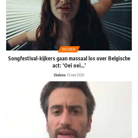
MUZIEK
Songfestival-kijkers gaan massaal los over Belgische
act: ‘Oei oei…’
thalena
13 mei 2026