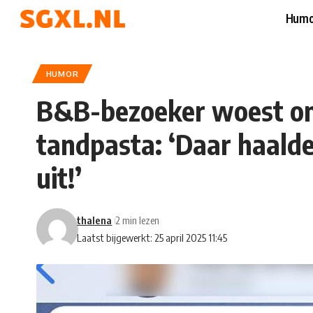
Humo
HUMOR
B&B-bezoeker woest o
tandpasta: ‘Daar haalde
uit!’
thalena
2 min lezen
Laatst bijgewerkt: 25 april 2025 11:45