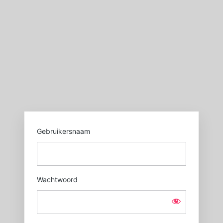
Login
https://sgxl.nl
Gebruikersnaam
Wachtwoord