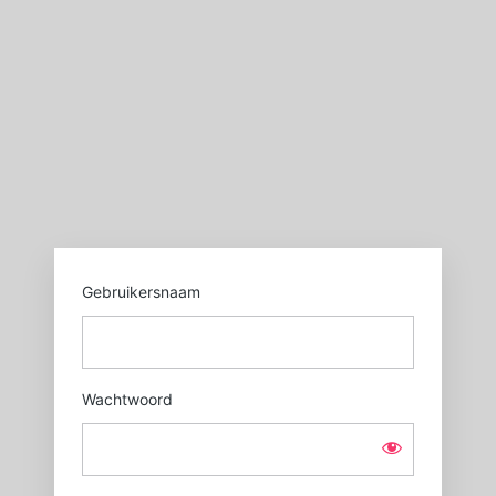
Login
https://sgxl.nl
Gebruikersnaam
Wachtwoord