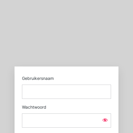
Login
https://sgxl.nl
Gebruikersnaam
Wachtwoord