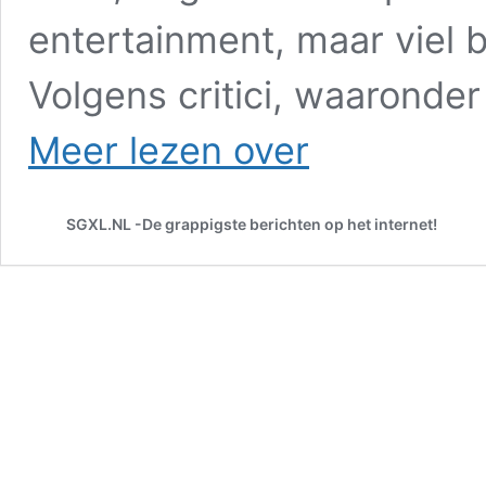
entertainment, maar viel b
Volgens critici, waaronde
Youp
Meer lezen over
van
’t
Hek
SGXL.NL -De grappigste berichten op het internet!
roept
op
tot
aangifte
tegen
André
Hazes:
‘Dierenbeul!’