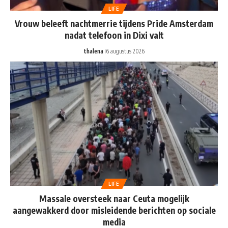
LIFE
Vrouw beleeft nachtmerrie tijdens Pride Amsterdam
nadat telefoon in Dixi valt
thalena
6 augustus 2026
LIFE
Massale oversteek naar Ceuta mogelijk
aangewakkerd door misleidende berichten op sociale
media