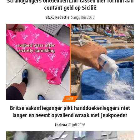
Strandgangers ontdekken Lidl-tassen met fortuin aan
contant geld op Sicilië
SGXL Redactie
5 augustus 2026
LIFE
Britse vakantieganger pikt handdoekenleggers niet
langer en neemt opvallend wraak met jeukpoeder
thalena
31 juli 2026