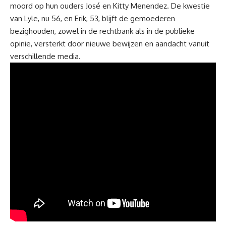
moord op hun ouders José en Kitty Menendez. De kwestie
van Lyle, nu 56, en Erik, 53, blijft de gemoederen
bezighouden, zowel in de rechtbank als in de publieke
opinie, versterkt door nieuwe bewijzen en aandacht vanuit
verschillende media.