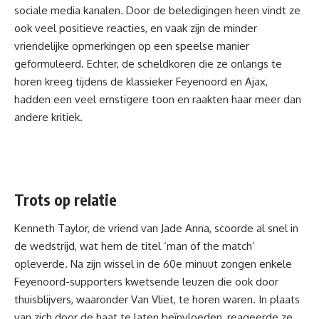
sociale media kanalen. Door de beledigingen heen vindt ze
ook veel positieve reacties, en vaak zijn de minder
vriendelijke opmerkingen op een speelse manier
geformuleerd. Echter, de scheldkoren die ze onlangs te
horen kreeg tijdens de klassieker Feyenoord en Ajax,
hadden een veel ernstigere toon en raakten haar meer dan
andere kritiek.
Trots op relatie
Kenneth Taylor, de vriend van Jade Anna, scoorde al snel in
de wedstrijd, wat hem de titel ‘man of the match’
opleverde. Na zijn wissel in de 60e minuut zongen enkele
Feyenoord-supporters kwetsende leuzen die ook door
thuisblijvers, waaronder Van Vliet, te horen waren. In plaats
van zich door de haat te laten beïnvloeden, reageerde ze