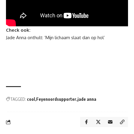
Check ook:
Jade Anna onthult: ‘Mijn lichaam slaat dan op hol’
TAGGED:
cool
Feyenoordsupporter
jade anna