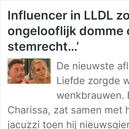
Influencer in LLDL z
ongelooflijk domme o
stemrecht…’
De nieuwste af
Liefde zorgde w
wenkbrauwen. E
Charissa, zat samen met h
jacuzzi toen hij nieuwsgie