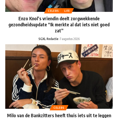
CELEBS
LIFE
Enzo Knol’s vriendin deelt zorgwekkende
gezondheidsupdate “Ik merkte al dat iets niet goed
zat”
SGXL Redactie
7 augustus 2026
CELEBS
Milo van de Bankzitters heeft thuis iets uit te leggen