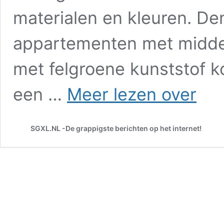
materialen en kleuren. D
appartementen met middel
met felgroene kunststof k
10
een …
Meer lezen over
van
de
lelijkste
SGXL.NL -De grappigste berichten op het internet!
huizen
die
je
alleen
in
België
kunt
tegenk